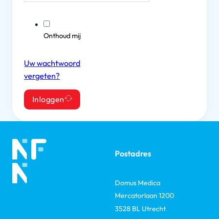
Onthoud mij
Uw wachtwoord
vergeten?
Inloggen
Postadres
Domus Medica
Mercatorlaan 1200
3528 BL Utrecht