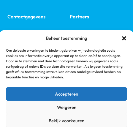
Contactgegevens
Partners
ERA
E: secr@nefro.nl
Beheer toestemming
ISN
Nefrovisie
Om de beste ervaringen te bieden, gebruiken wij technologieën zoals
Volg ons
cookies om informatie over je apparaat op te slaan en/of te raadplegen.
Links
Door in te stemmen met deze technologieën kunnen wij gegevens zoals
NVN
surfgedrag of unieke ID's op deze site verwerken. Als je geen toestemming
Linkedin
Nieren.nl
geeft of uw toestemming intrekt, kan dit een nadelige invloed hebben op
bepaalde functies en mogelijkheden.
Nierstichting
Accepteren
Weigeren
Copyright 2026 © Nederlandse Federatie voor Nefrologie
Disclaimer
MEDonline
Bekijk voorkeuren
Een productie van