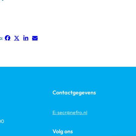
a:
Contactgegevens
E: secr@nefro.nl
00
Volg ons