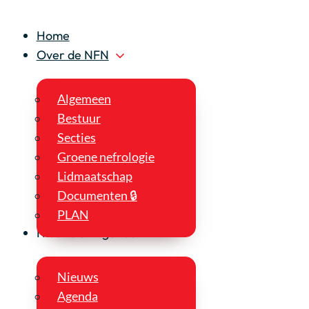
Home
Over de NFN
Algemeen
Bestuur
Secties
Groene nefrologie
Lidmaatschap
Documenten 🔒
PLAN
Nieuws en Agenda
Nieuws
Agenda