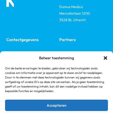
Domus Medica
Mercatorlaan 1200
3528 BL Utrecht
Contactgegevens
Partners
ERA
E: secr@nefro.nl
Beheer toestemming
ISN
Nefrovisie
Om de beste ervaringen te bieden, gebruiken wij technologieën zoals
Volg ons
cookies om informatie over je apparaat op te slaan en/of te raadplegen.
Links
Door in te stemmen met deze technologieën kunnen wij gegevens zoals
NVN
surfgedrag of unieke ID's op deze site verwerken. Als je geen toestemming
Linkedin
Nieren.nl
geeft of uw toestemming intrekt, kan dit een nadelige invloed hebben op
bepaalde functies en mogelijkheden.
Nierstichting
Accepteren