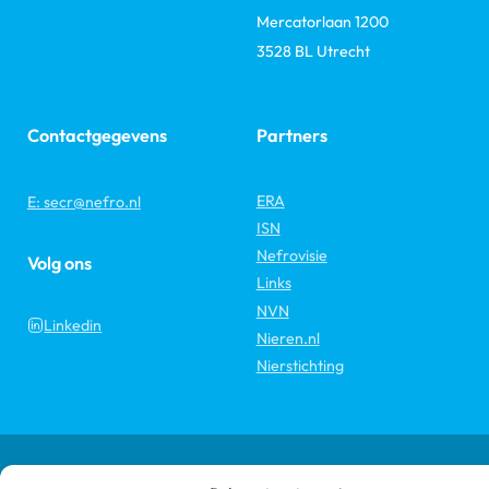
Mercatorlaan 1200
3528 BL Utrecht
Contactgegevens
Partners
ERA
E: secr@nefro.nl
ISN
Nefrovisie
Volg ons
Links
NVN
Linkedin
Nieren.nl
Nierstichting
Copyright 2026 © Nederlandse Federatie voor Nefrologie