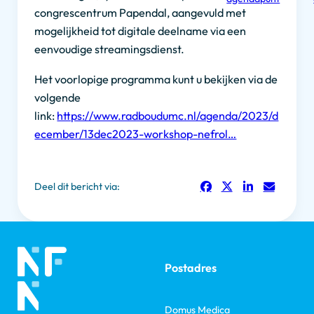
congrescentrum Papendal, aangevuld met
mogelijkheid tot digitale deelname via een
eenvoudige streamingsdienst.
Het voorlopige programma kunt u bekijken via de
volgende
link:
https://www.radboudumc.nl/agenda/2023/d
ecember/13dec2023-workshop-nefrol…
Deel dit bericht via:
Postadres
Domus Medica