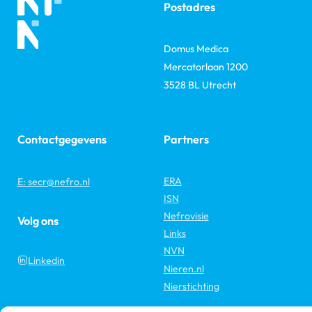
Postadres
Domus Medica
Mercatorlaan 1200
3528 BL Utrecht
Contactgegevens
Partners
ERA
E: secr@nefro.nl
ISN
Nefrovisie
Volg ons
Links
NVN
Linkedin
Nieren.nl
Nierstichting