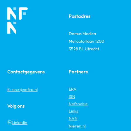
Postadres
Domus Medica
Mercatorlaan 1200
3528 BL Utrecht
Contactgegevens
Partners
ERA
E: secr@nefro.nl
ISN
Nefrovisie
Volg ons
Links
NVN
Linkedin
Nieren.nl