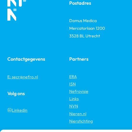
Postadres
Domus Medica
Mercatorlaan 1200
3528 BL Utrecht
Contactgegevens
Partners
ERA
E: secr@nefro.nl
ISN
Nefrovisie
Volg ons
Links
NVN
Linkedin
Nieren.nl
Nierstichting