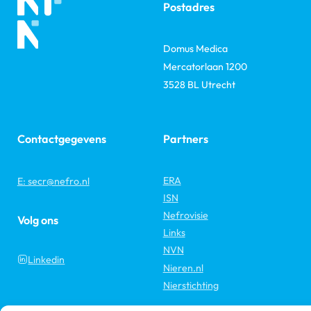
Postadres
Domus Medica
Mercatorlaan 1200
3528 BL Utrecht
Contactgegevens
Partners
ERA
E: secr@nefro.nl
ISN
Nefrovisie
Volg ons
Links
NVN
Linkedin
Nieren.nl
Nierstichting