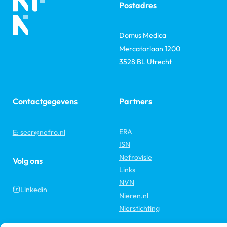
Postadres
Domus Medica
Mercatorlaan 1200
3528 BL Utrecht
Contactgegevens
Partners
ERA
E: secr@nefro.nl
ISN
Nefrovisie
Volg ons
Links
NVN
Linkedin
Nieren.nl
Nierstichting