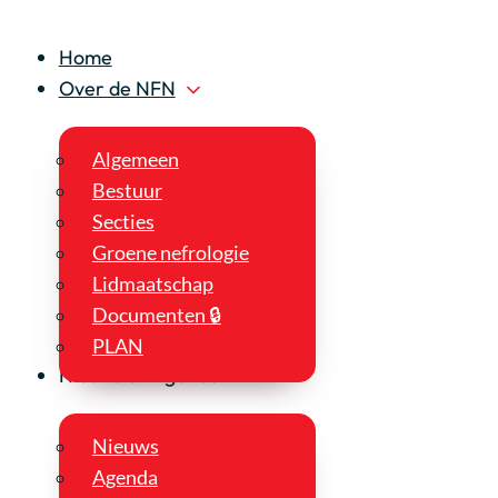
Home
Over de NFN
Algemeen
Bestuur
Secties
Groene nefrologie
Lidmaatschap
Documenten 🔒
PLAN
Nieuws en Agenda
Nieuws
Agenda