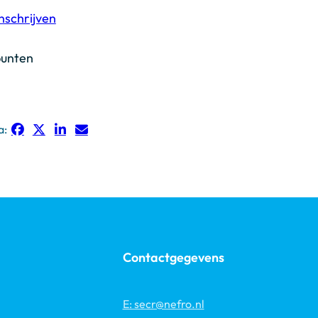
nschrijven
punten
a:
Contactgegevens
E: secr@nefro.nl