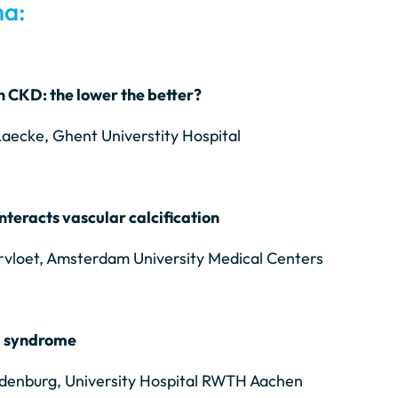
a:
in CKD: the lower the better?
 Laecke, Ghent Universtity Hospital
teracts vascular calcification
ervloet, Amsterdam University Medical Centers
al syndrome
andenburg, University Hospital RWTH Aachen