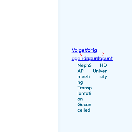
Volgend
Vorig
agendapunt
agendapunt
NephS
HD
AP
Univer
meeti
sity
ng
Transp
lantati
on
Gecan
celled