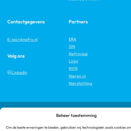
Contactgegevens
Partners
ERA
E: secr@nefro.nl
ISN
Nefrovisie
Volg ons
Links
NVN
Linkedin
Nieren.nl
Nierstichting
Copyright 2026 © Nederlandse Federatie voor Nefrologie
Beheer toestemming
Disclaimer
MEDonline
Een productie van
Om de beste ervaringen te bieden, gebruiken wij technologieën zoals cookies o