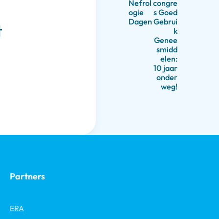
Nefrol
congre
ogie
s Goed
Dagen
Gebrui
t
k
Genee
smidd
elen:
10 jaar
onder
weg!
Partners
ERA