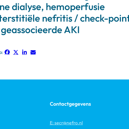
e dialyse, hemoperfusie
erstitiële nefritis / check-poin
r geassocieerde AKI
a:
Contactgegevens
E: secr@nefro.nl