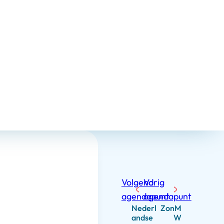
Volgend
Vorig
agendapunt
agendapunt
Nederl
ZonM
andse
W