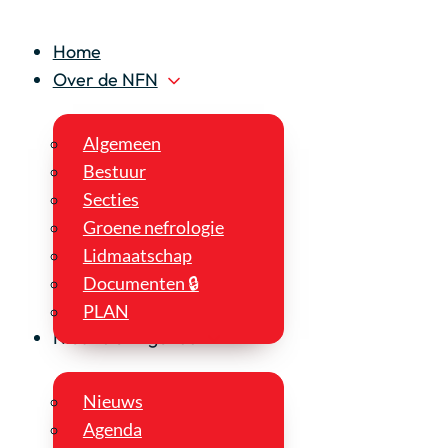
Home
Over de NFN
Algemeen
Bestuur
Secties
Groene nefrologie
Lidmaatschap
Documenten 🔒
PLAN
Nieuws en Agenda
Nieuws
Agenda