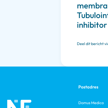
membran
Tubuloint
inhibito
Deel dit bericht vi
Postadres
Domus Medica