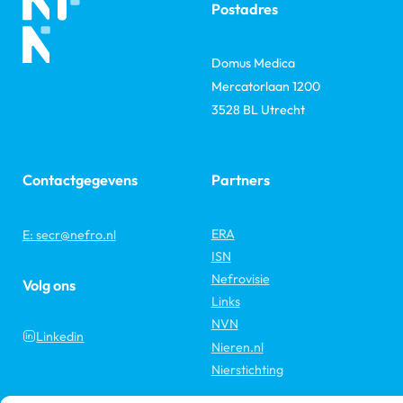
Postadres
Domus Medica
Mercatorlaan 1200
3528 BL Utrecht
Contactgegevens
Partners
ERA
E: secr@nefro.nl
ISN
Nefrovisie
Volg ons
Links
NVN
Linkedin
Nieren.nl
Nierstichting