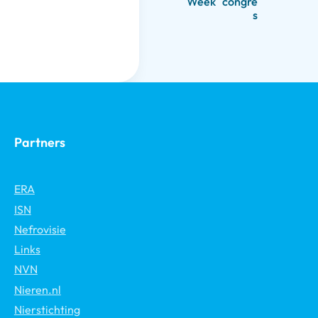
Week
congre
s
Partners
ERA
ISN
Nefrovisie
Links
NVN
Nieren.nl
Nierstichting