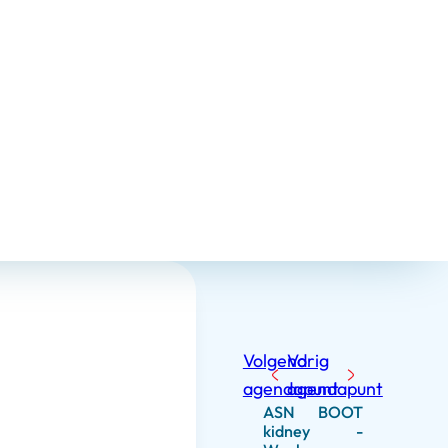
Volgend
Vorig
agendapunt
agendapunt
ASN
BOOT
kidney
-