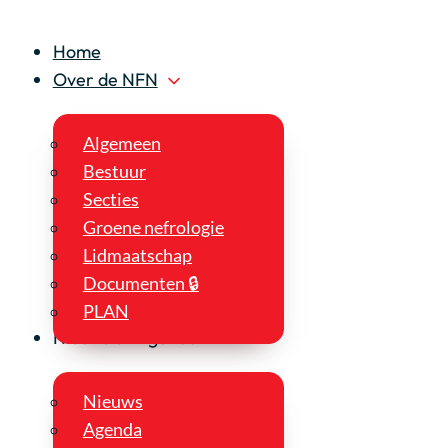
Home
Over de NFN
Algemeen
Bestuur
Secties
Groene nefrologie
Lidmaatschap
Documenten 🔒
PLAN
Nieuws en Agenda
Nieuws
Agenda