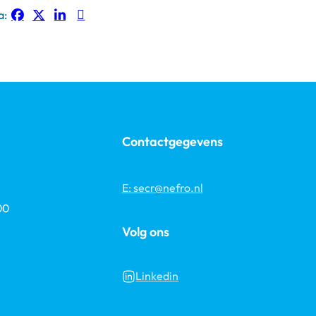
a:
Contactgegevens
E: secr@nefro.nl
00
Volg ons
Linkedin