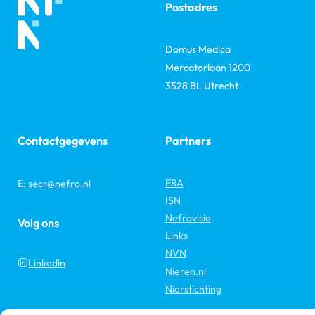
Postadres
Domus Medica
Mercatorlaan 1200
3528 BL Utrecht
Contactgegevens
Partners
ERA
E: secr@nefro.nl
ISN
Nefrovisie
Volg ons
Links
NVN
Linkedin
Nieren.nl
Nierstichting