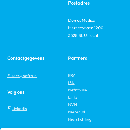
Postadres
Domus Medica
Mercatorlaan 1200
3528 BL Utrecht
Contactgegevens
Partners
ERA
E: secr@nefro.nl
ISN
Nefrovisie
Volg ons
Links
NVN
Linkedin
Nieren.nl
Nierstichting