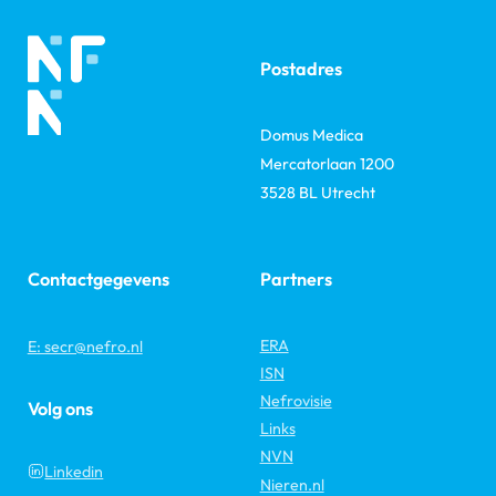
Postadres
Domus Medica
Mercatorlaan 1200
3528 BL Utrecht
Contactgegevens
Partners
ERA
E: secr@nefro.nl
ISN
Nefrovisie
Volg ons
Links
NVN
Linkedin
Nieren.nl