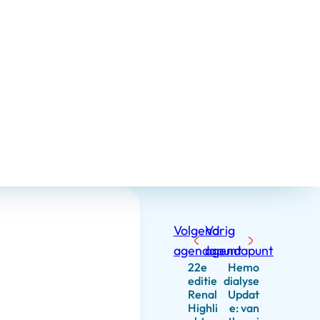
Volgend
Vorig
agendapunt
agendapunt
22e
Hemo
editie
dialyse
Renal
Updat
Highli
e: van