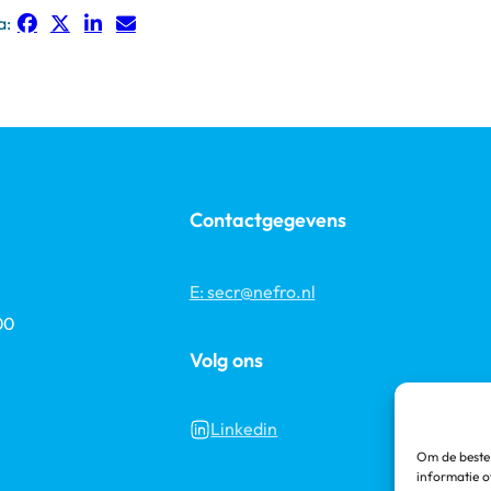
a:
Contactgegevens
E: secr@nefro.nl
00
Volg ons
Linkedin
Om de beste 
informatie o