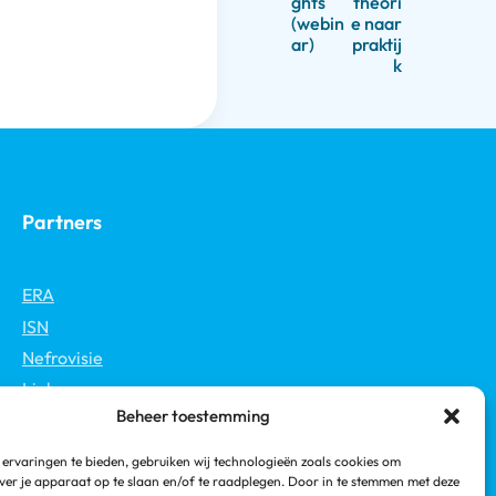
ghts
theori
(webin
e naar
ar)
praktij
k
Partners
ERA
ISN
Nefrovisie
Links
Beheer toestemming
NVN
Nieren.nl
ervaringen te bieden, gebruiken wij technologieën zoals cookies om
Nierstichting
ver je apparaat op te slaan en/of te raadplegen. Door in te stemmen met deze