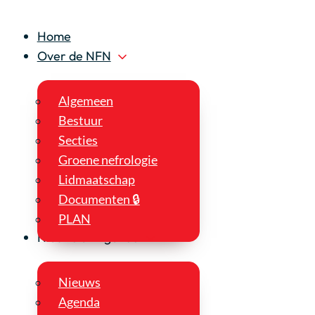
Home
Over de NFN
Algemeen
Bestuur
Secties
Groene nefrologie
Lidmaatschap
Documenten 🔒
PLAN
Nieuws en Agenda
Nieuws
Agenda