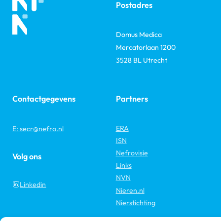
Postadres
Domus Medica
Mercatorlaan 1200
3528 BL Utrecht
Contactgegevens
Partners
ERA
E: secr@nefro.nl
ISN
Nefrovisie
Volg ons
Links
NVN
Linkedin
Nieren.nl
Nierstichting