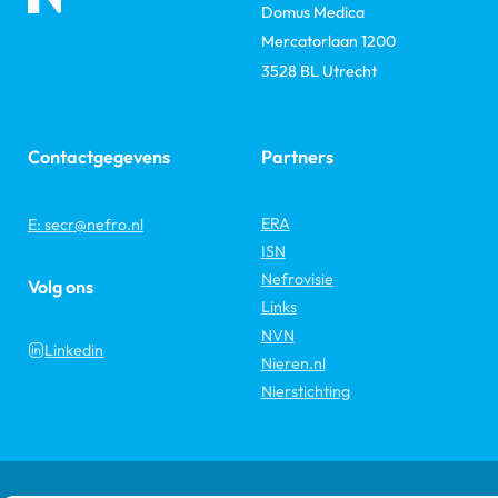
Domus Medica
Mercatorlaan 1200
3528 BL Utrecht
Contactgegevens
Partners
ERA
E: secr@nefro.nl
ISN
Nefrovisie
Volg ons
Links
NVN
Linkedin
Nieren.nl
Nierstichting