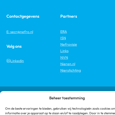
Contactgegevens
Partners
ERA
E: secr@nefro.nl
ISN
Nefrovisie
Volg ons
Links
NVN
Linkedin
Nieren.nl
Nierstichting
Copyright 2026 © Nederlandse Federatie voor Nefrologie
Beheer toestemming
Disclaimer
MEDonline
Om de beste ervaringen te bieden, gebruiken wij technologieën zoals cookies o
Een productie van
informatie over je apparaat op te slaan en/of te raadplegen. Door in te stemm