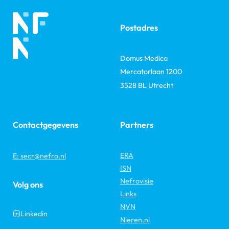
Postadres
Domus Medica
Mercatorlaan 1200
3528 BL Utrecht
Contactgegevens
Partners
ERA
E: secr@nefro.nl
ISN
Nefrovisie
Volg ons
Links
NVN
Linkedin
Nieren.nl