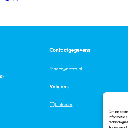
Contactgegevens
E: secr@nefro.nl
00
Volg ons
Linkedin
Om de beste 
informatie o
technologieë
Als je geen 