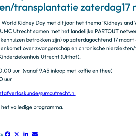
ten/transplantatie zaterdag17 
n World Kidney Day met dit jaar het thema ‘Kidneys an
 UMC Utrecht samen met het landelijke PARTOUT netwerk
kenhuizen betrokken zijn) op zaterdagochtend 17 maart e
jeenkomst over zwangerschap en chronische nierziekten/t
inderziekenhuis Utrecht (Uithof).
.00 uur (vanaf 9.45 inloop met koffie en thee)
0 uur
stafverloskunde@umcutrecht.nl
t het volledige programma.
a: