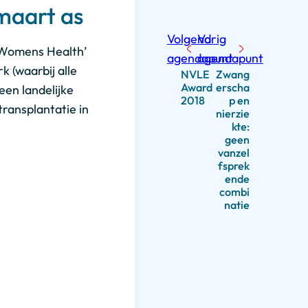
maart as
Volgend
Vorig
d Womens Health’
agendapunt
agendapunt
 (waarbij alle
NVLE
Zwang
Award
erscha
en landelijke
2018
p en
ransplantatie in
nierzie
kte:
geen
vanzel
fsprek
ende
combi
natie