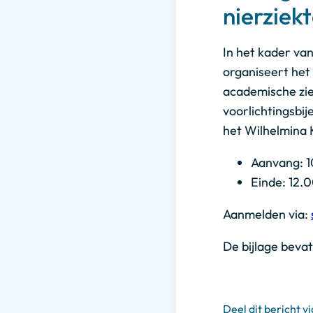
nierziek
In het kader va
organiseert het
academische zie
voorlichtingsbi
het Wilhelmina K
Aanvang: 10
Einde: 12.0
Aanmelden via:
De bijlage beva
Deel dit bericht vi