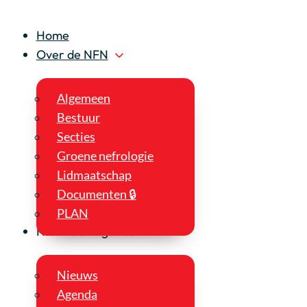
Home
Over de NFN
Algemeen
Bestuur
Secties
Groene nefrologie
Lidmaatschap
Documenten 🔒
PLAN
Nieuws en Agenda
Nieuws
Agenda