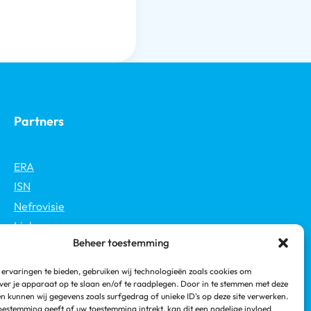
Partners
ERA
ISN
Nefrovisie
Links
Beheer toestemming
NVN
Nieren.nl
ervaringen te bieden, gebruiken wij technologieën zoals cookies om
Nierstichting
ver je apparaat op te slaan en/of te raadplegen. Door in te stemmen met deze
n kunnen wij gegevens zoals surfgedrag of unieke ID's op deze site verwerken.
toestemming geeft of uw toestemming intrekt, kan dit een nadelige invloed