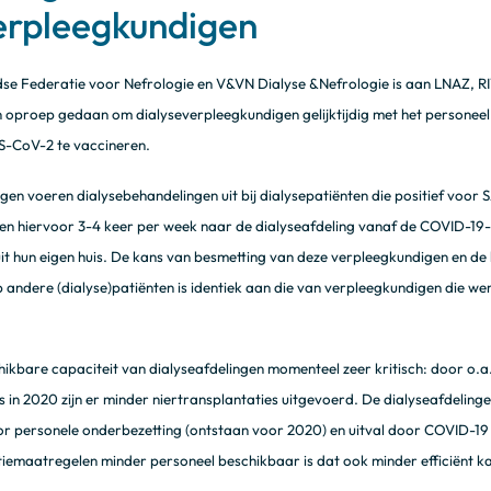
erpleegkundigen
e Federatie voor Nefrologie en V&VN Dialyse &Nefrologie is aan LNAZ, R
oproep gedaan om dialyseverpleegkundigen gelijktijdig met het personeel
S-CoV-2 te vaccineren.
en voeren dialysebehandelingen uit bij dialysepatiënten die positief voor 
en hiervoor 3-4 keer per week naar de dialyseafdeling vanaf de COVID-19-
uit hun eigen huis. De kans van besmetting van deze verpleegkundigen en de 
andere (dialyse)patiënten is identiek aan die van verpleegkundigen die w
ikbare capaciteit van dialyseafdelingen momenteel zeer kritisch: door o.a
n 2020 zijn er minder niertransplantaties uitgevoerd. De dialyseafdelinge
oor personele onderbezetting (ontstaan voor 2020) en uitval door COVID-19 of
iemaatregelen minder personeel beschikbaar is dat ook minder efficiënt k