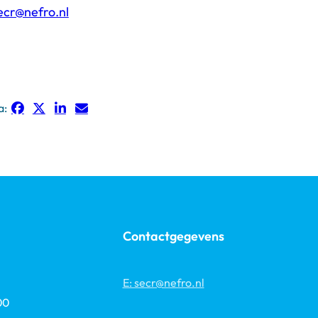
ecr@nefro.nl
a:
Contactgegevens
E: secr@nefro.nl
00