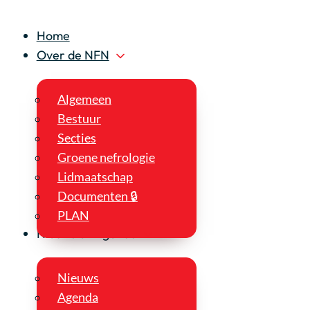
Home
Over de NFN
Algemeen
Bestuur
Secties
Groene nefrologie
Lidmaatschap
Documenten 🔒
PLAN
Nieuws en Agenda
Nieuws
Agenda