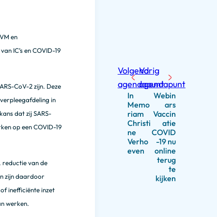
IVM en
 van IC’s en COVID-19
Volgend
Vorig
agendapunt
agendapunt
SARS-CoV-2 zijn. Deze
In
Webin
verpleegafdeling in
Memo
ars
riam
Vaccin
kans dat zij SARS-
Christi
atie
erken op een COVID-19
ne
COVID
Verho
-19 nu
even
online
terug
. reductie van de
te
n zijn daardoor
kijken
 inefficiënte inzet
an werken.