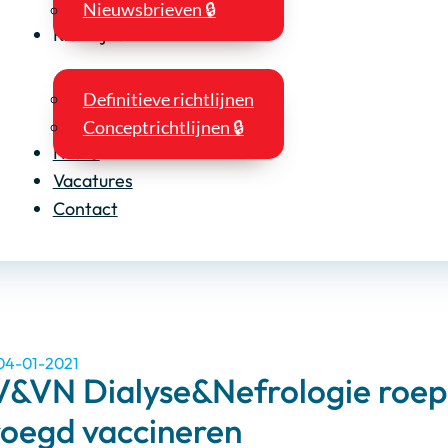
Nieuwsbrieven 🔒
Richtlijnen
Definitieve richtlijnen
Conceptrichtlijnen 🔒
NIO 🔒
Vacatures
Contact
 04-01-2021
V&VN Dialyse&Nefrologie roep
roegd vaccineren