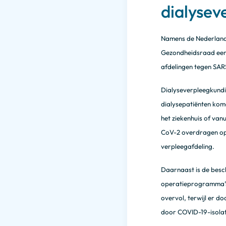
dialysev
Namens de Nederlands
Gezondheidsraad een 
afdelingen tegen SAR
Dialyseverpleegkundig
dialysepatiënten kom
het ziekenhuis of van
CoV-2 overdragen op 
verpleegafdeling.
Daarnaast is de besch
operatieprogramma’s i
overvol, terwijl er d
door COVID-19-isolat