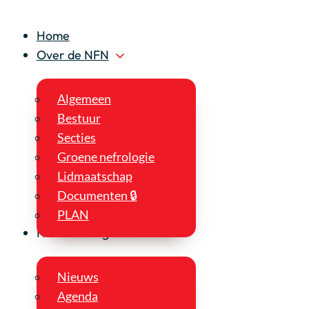
Home
Over de NFN
Algemeen
Bestuur
Secties
Groene nefrologie
Lidmaatschap
Documenten 🔒
PLAN
Nieuws en Agenda
Nieuws
Agenda