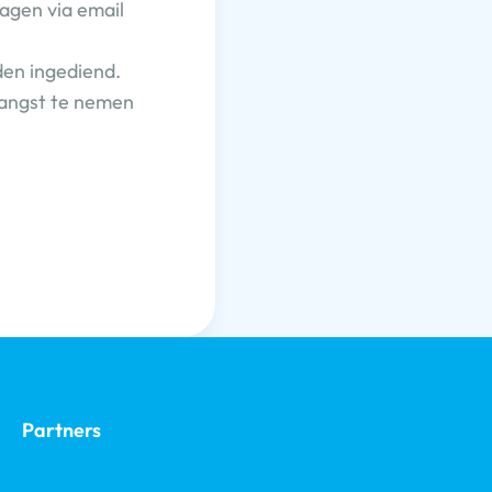
agen via email
den ingediend.
vangst te nemen
.
Partners