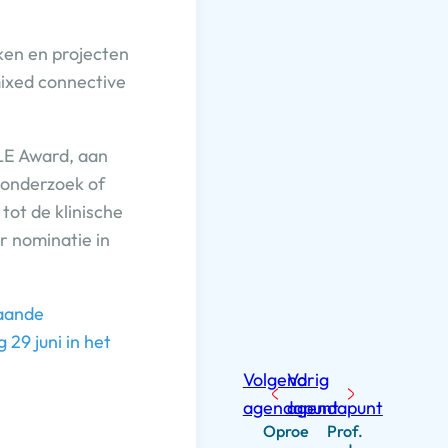
ken en projecten
mixed connective
VLE Award, aan
 onderzoek of
tot de klinische
r nominatie in
gaande
29 juni in het
Volgend
Vorig
agendapunt
agendapunt
Oproe
Prof.