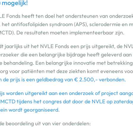
u mogelijk!
LE Fonds heeft ten doel het ondersteunen van onderzoe
s, het antifosfolipiden syndroom (APS), sclerodermie en 
(MCTD). De resultaten moeten implementeerbaar zijn.
 jaarlijks uit het NVLE Fonds een prijs uitgereikt, de N
erzoeker die een belangrijke bijdrage heeft geleverd aan
e behandeling. Een belangrijke innovatie met betrekking 
e zorg voor patiënten met deze ziekten komt eveneens voo
 de prijs is een geldbedrag van € 2.500,- verbonden.
rijs worden uitgereikt aan een onderzoek of project aan
 MCTD tijdens het congres dat door de NVLE op zaterdag 
ein wordt georganiseerd.
 de beoordeling uit van vier onderdelen: