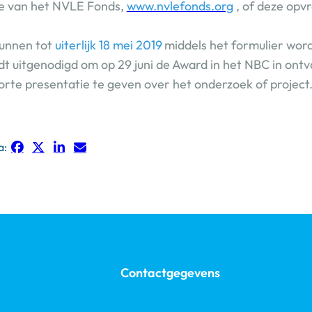
te van het NVLE Fonds,
www.nvlefonds.org
, of deze opvr
unnen tot
uiterlijk 18 mei 2019
middels het formulier wor
t uitgenodigd om op 29 juni de Award in het NBC in ont
orte presentatie te geven over het onderzoek of project
a:
Contactgegevens