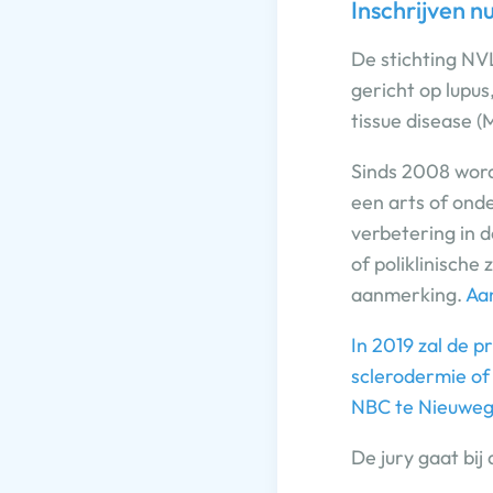
Inschrijven n
De stichting NV
gericht op lupu
tissue disease 
Sinds 2008 wordt
een arts of ond
verbetering in d
of poliklinisch
aanmerking.
Aan
In 2019 zal de p
sclerodermie of
NBC te Nieuweg
De jury gaat bij