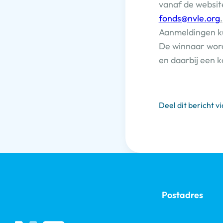
vanaf de websi
fonds@nvle.org
.
Aanmeldingen k
De winnaar word
en daarbij een k
Deel dit bericht vi
Postadres