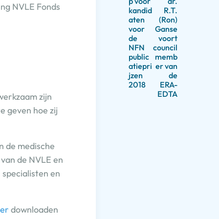
p voor
dr.
ting NVLE Fonds
kandid
R.T.
aten
(Ron)
voor
Ganse
de
voort
NFN
council
public
memb
atiepri
er van
jzen
de
2018
ERA-
EDTA
werkzaam zijn
e geven hoe zij
van de medische
r van de NVLE en
specialisten en
er
downloaden