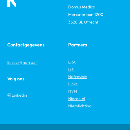
Domus Medica
Mercatorlaan 1200
3528 BL Utrecht
Contactgegevens
Partners
ERA
E: secr@nefro.nl
ISN
Nefrovisie
Volg ons
Links
NVN
Linkedin
Nieren.nl
Nierstichting