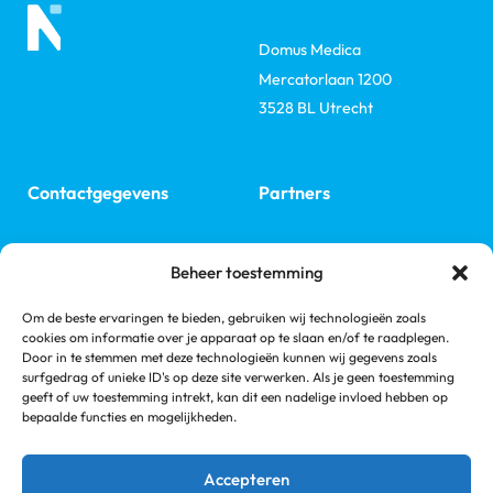
Domus Medica
Mercatorlaan 1200
3528 BL Utrecht
Contactgegevens
Partners
ERA
E: secr@nefro.nl
Beheer toestemming
ISN
Nefrovisie
Om de beste ervaringen te bieden, gebruiken wij technologieën zoals
Volg ons
cookies om informatie over je apparaat op te slaan en/of te raadplegen.
Links
Door in te stemmen met deze technologieën kunnen wij gegevens zoals
NVN
surfgedrag of unieke ID's op deze site verwerken. Als je geen toestemming
Linkedin
Nieren.nl
geeft of uw toestemming intrekt, kan dit een nadelige invloed hebben op
bepaalde functies en mogelijkheden.
Nierstichting
Accepteren