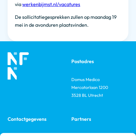
via
werkenbijmst.nl/vacatures
De sollicitatiegesprekken zullen op maandag 19
mei in de avonduren plaatsvinden.
Postadres
Domus Medica
Mercatorlaan 1200
3528 BL Utrecht
Contactgegevens
Partners