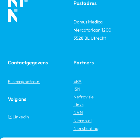
Postadres
Domus Medica
Mercatorlaan 1200
3528 BL Utrecht
Contactgegevens
Partners
ERA
E: secr@nefro.nl
ISN
Nefrovisie
Volg ons
Links
NVN
Linkedin
Nieren.nl
Nierstichting