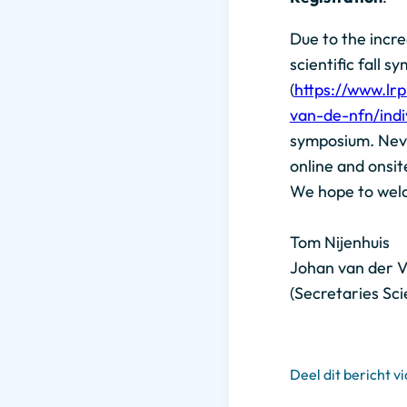
Due to the incre
scientific fall s
(
https://www.lrp
van-de-nfn/indi
symposium. Never
online and onsit
We hope to wel
Tom Nijenhuis
Johan van der V
(Secretaries Sci
Deel dit bericht vi