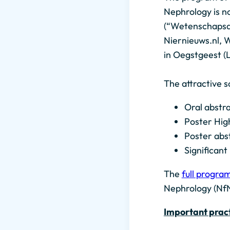
Nephrology is no
(“Wetenschapsda
Niernieuws.nl, W
in Oegstgeest (L
The attractive s
Oral abstr
Poster Hig
Poster abs
Significant
The
full progra
Nephrology (Nf
Important pract