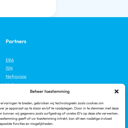
Partners
ERA
ISN
Nefrovisie
Links
Beheer toestemming
NVN
Nieren.nl
ervaringen te bieden, gebruiken wij technologieën zoals cookies om
Nierstichting
ver je apparaat op te slaan en/of te raadplegen. Door in te stemmen met deze
n kunnen wij gegevens zoals surfgedrag of unieke ID's op deze site verwerken.
toestemming geeft of uw toestemming intrekt, kan dit een nadelige invloed
paalde functies en mogelijkheden.