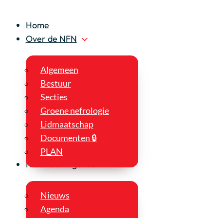
Home
Over de NFN
Algemeen
Bestuur
Secties
Groene nefrologie
Lidmaatschap
Documenten 🔒
PLAN
Nieuws en Agenda
Nieuws
Agenda