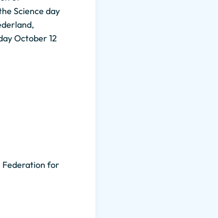
 the Science day
ederland,
iday October 12
 Federation for