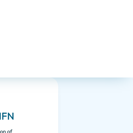
NFN
ion of