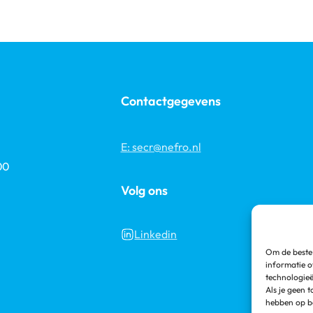
Contactgegevens
E: secr@nefro.nl
00
Volg ons
Linkedin
Om de beste 
informatie o
technologieë
Als je geen 
hebben op be