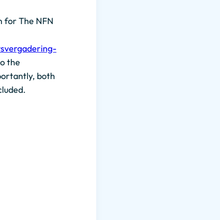
on for The NFN
arsvergadering-
to the
ortantly, both
cluded.