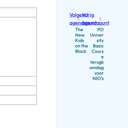
Volgend
Vorig
agendapunt
agendapunt
The
PD
New
Univer
Kids
sity
on the
Basic
Block
Cours
e
terugk
omdag
voor
NIO’s