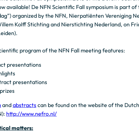
w available! De NFN Scientific Fall symposium is part of
g”) organized by the NFN, Nierpatiënten Vereniging N
illem Kolff Stichting and Nierstichting Nederland, on Fr
eiden).
cientific program of the NFN Fall meeting features:
act presentations
hlights
tract presentations
 prizes
m
and
abstracts
can be found on the website of the Dutch
N):
http://www.nefro.nl/
ical matters: