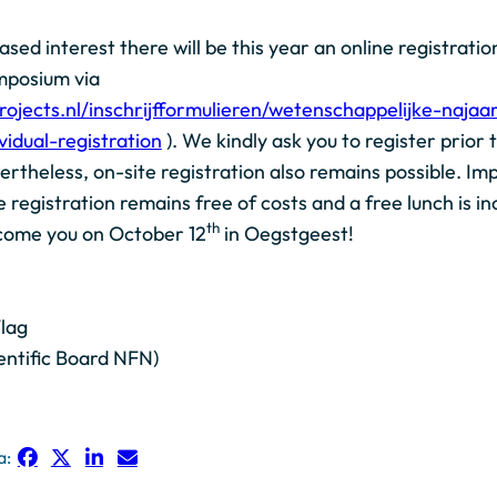
ased interest there will be this year an online registrati
ymposium via
rojects.nl/inschrijfformulieren/wetenschappelijke-naja
vidual-registration
). We kindly ask you to register prior 
theless, on-site registration also remains possible. Imp
e registration remains free of costs and a free lunch is in
th
come you on October 12
in Oegstgeest!
lag
entific Board NFN)
a: