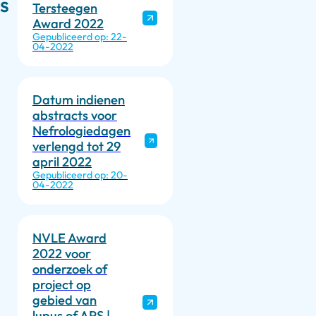
s
Tersteegen
Award 2022
Gepubliceerd op: 22-
04-2022
Datum indienen
abstracts voor
Nefrologiedagen
verlengd tot 29
april 2022
Gepubliceerd op: 20-
04-2022
NVLE Award
2022 voor
onderzoek of
project op
gebied van
lupus of APS |