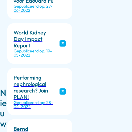
voor Edouard Fu
Gepubliceerd op: 27-
06-2022
World Kidney
Day Impact
Report
Gepubliceerd op: 19-
05-2022
Performing
nephrological
research? Join
N
PLAN!
ie
Gepubliceerd op: 28-
04-2022
u
w
Bernd