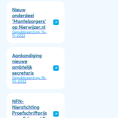
Nieuw
onderdeel
‘Mantelzorgers’
op Nierwijzer.nl
Gepubliceerd op: 14-
11-2022
Aankondiging
nieuwe
ambtelijk
secretaris
Gepubliceerd op: 18-
10-2022
NFN-
Nierstichting
Proefschriftprijs